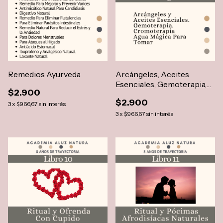
Remedios Ayurveda
Arcángeles, Aceites
Esenciales, Gemoterapia,
$2.900
Cromoterapia
$2.900
3
x
$966,67
sin interés
3
x
$966,67
sin interés