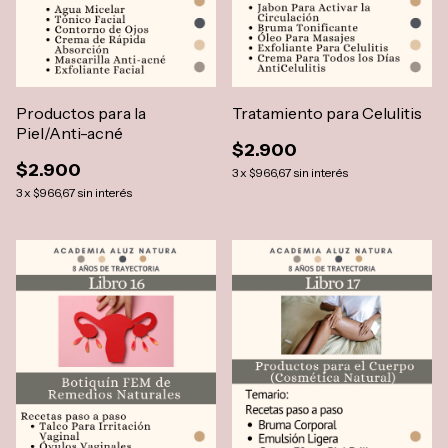
Productos para la
Tratamiento para Celulitis
Piel/Anti-acné
$2.900
$2.900
3
x
$966,67
sin interés
3
x
$966,67
sin interés