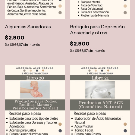
Alquimias Sanadoras
Botiquín para Depresión,
Ansiedad y otros
$2.900
$2.900
3
x
$966,67
sin interés
3
x
$966,67
sin interés