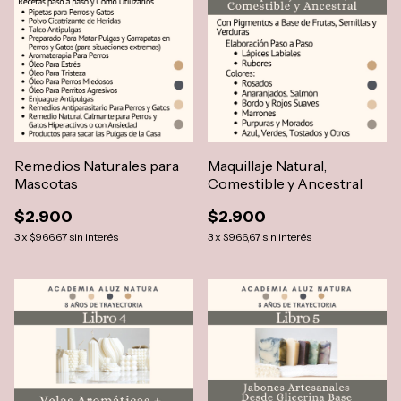
Remedios Naturales para
Maquillaje Natural,
Mascotas
Comestible y Ancestral
$2.900
$2.900
3
x
$966,67
sin interés
3
x
$966,67
sin interés