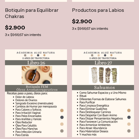
Botiquín para Equilibrar
Productos para Labios
Chakras
$2.900
$2.900
3
x
$966,67
sin interés
3
x
$966,67
sin interés