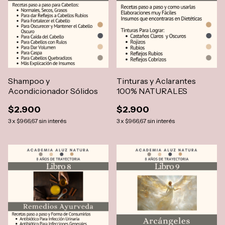
Shampoo y
Tinturas y Aclarantes
Acondicionador Sólidos
100% NATURALES
$2.900
$2.900
3
x
$966,67
sin interés
3
x
$966,67
sin interés