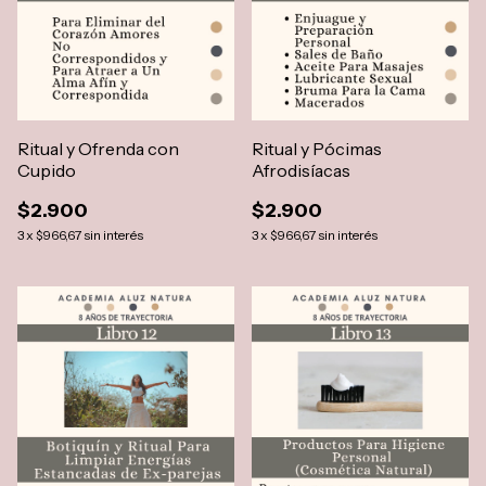
Ritual y Ofrenda con
Ritual y Pócimas
Cupido
Afrodisíacas
$2.900
$2.900
3
x
$966,67
sin interés
3
x
$966,67
sin interés