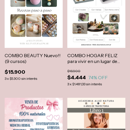
COMBO BEAUTY Nuevo!!
COMBO HOGAR FELIZ
(9 cursos)
para vivir en un lugar de
ensueño
$15.900
$16.900
$4.444
74
% OFF
3
x
$5.300
sin interés
3
x
$1.481,33
sin interés