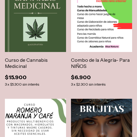
Curso de Cannabis
Combo de la Alegría- Para
Medicinal
NIÑOS
$15.900
$6.900
3
x
$5.300
sin interés
3
x
$2.300
sin interés