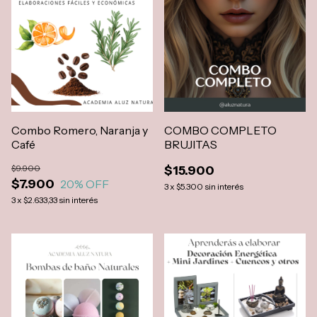
Combo Romero, Naranja y
COMBO COMPLETO
Café
BRUJITAS
$9.900
$15.900
$7.900
20
% OFF
3
x
$5.300
sin interés
3
x
$2.633,33
sin interés