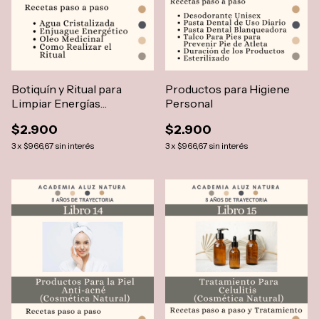
Botiquín y Ritual para
Productos para Higiene
Limpiar Energías
Personal
Estancadas De Ex-parejas
$2.900
$2.900
3
x
$966,67
sin interés
3
x
$966,67
sin interés