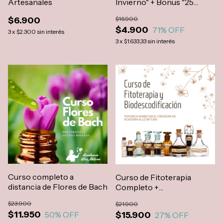
Artesanales
Invierno" + Bonus "25
Jarabes Naturales"
$6.900
$16.900
$4.900
71
% OFF
3
x
$2.300
sin interés
3
x
$1.633,33
sin interés
Curso completo a
Curso de Fitoterapia
distancia de Flores de Bach
Completo +
Biodescodificacion +
$23.900
$21.900
Botanica
$11.950
$15.900
50
% OFF
27
% OFF