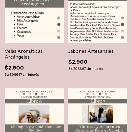
Velas Aromáticas +
Jabones Artesanales
Arcángeles
$2.900
$2.900
3
x
$966,67
sin interés
3
x
$966,67
sin interés