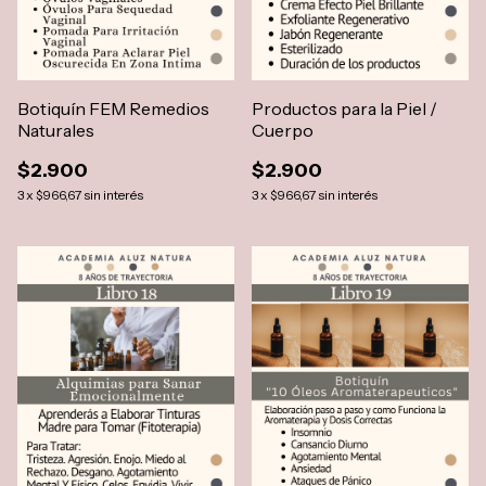
Botiquín FEM Remedios
Productos para la Piel /
Naturales
Cuerpo
$2.900
$2.900
3
x
$966,67
sin interés
3
x
$966,67
sin interés