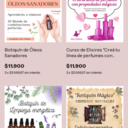
Botiquín de Óleos
Curso de Elixires "Creá tu
Sanadores
línea de perfumes con
propiedades mágicas"
$11.900
$11.900
3
x
$3.966,67
sin interés
3
x
$3.966,67
sin interés