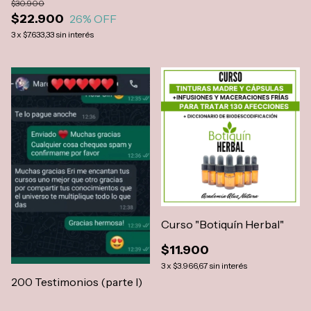
$30.900
$22.900
26
% OFF
3
x
$7.633,33
sin interés
Curso "Botiquín Herbal"
$11.900
3
x
$3.966,67
sin interés
200 Testimonios (parte I)