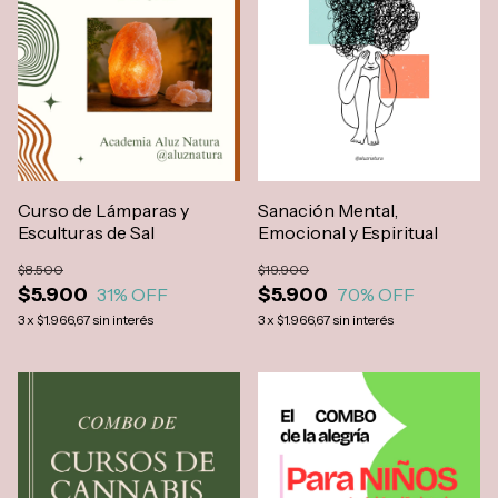
Curso de Lámparas y
Sanación Mental,
Esculturas de Sal
Emocional y Espiritual
$8.500
$19.900
$5.900
$5.900
31
% OFF
70
% OFF
3
x
$1.966,67
sin interés
3
x
$1.966,67
sin interés