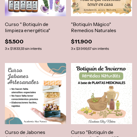
Curso " Botiquín de
"Botiquín Mágico"
limpieza energética"
Remedios Naturales
$5.500
$11.900
3
x
$1.833,33
sin interés
3
x
$3.966,67
sin interés
Curso de Jabones
Curso "Botiquín de