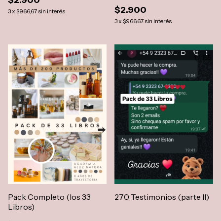
$2.900
$2.900
3
x
$966,67
sin interés
3
x
$966,67
sin interés
Pack Completo (los 33
270 Testimonios (parte II)
Libros)