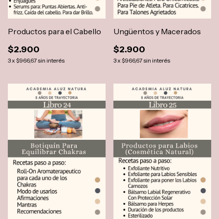
Productos para el Cabello
Ungüentos y Macerados
$2.900
$2.900
3
x
$966,67
sin interés
3
x
$966,67
sin interés