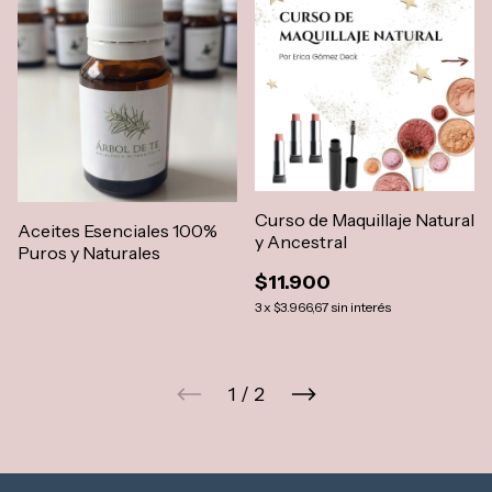
Curso de Maquillaje Natural
Aceites Esenciales 100%
y Ancestral
Puros y Naturales
$11.900
3
x
$3.966,67
sin interés
1
/
2