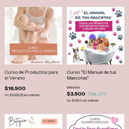
Curso de Productos para
Curso "El Manual de tus
el Verano
Mascotas"
$16.900
$15.900
$3.900
75
% OFF
3
x
$5.633,33
sin interés
3
x
$1.300
sin interés