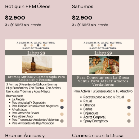
Botiquín FEM Óleos
Sahumos
$2.900
$2.900
3
x
$966,67
sin interés
3
x
$966,67
sin interés
Brumas Áuricas y
Conexión con la Diosa