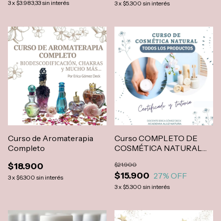
3
x
$3.983,33
sin interés
3
x
$5.300
sin interés
Curso de Aromaterapia
Curso COMPLETO DE
Completo
COSMÉTICA NATURAL
"TODOS LOS
$18.900
$21.900
PRODUCTOS"
$15.900
27
% OFF
3
x
$6.300
sin interés
3
x
$5.300
sin interés