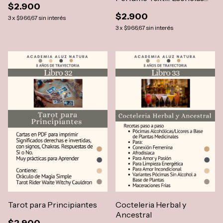
$2.900
Para Hornitos
$2.900
3
x
$966,67
sin interés
3
x
$966,67
sin interés
Tarot para Principiantes
Cocteleria Herbal y
Ancestral